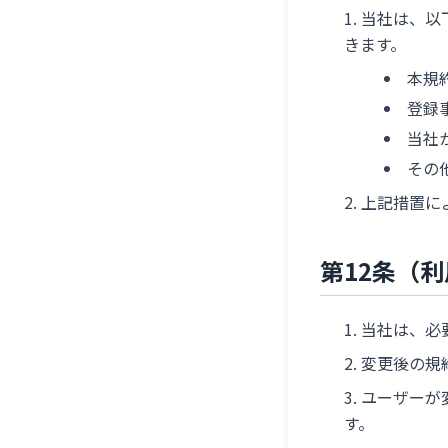
当社は、以
きます。
本規
登録
当社
その
上記措置に
第12条（
当社は、必
変更後の規
ユーザーが
す。